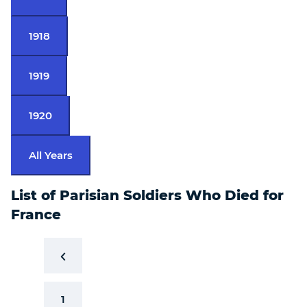
1918
1919
1920
All Years
List of Parisian Soldiers Who Died for
France
1