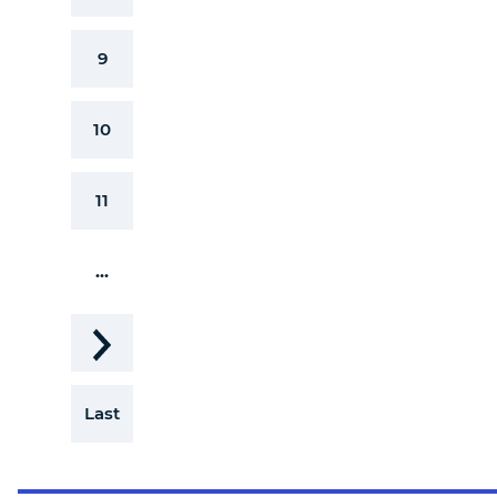
9
10
11
...
Last