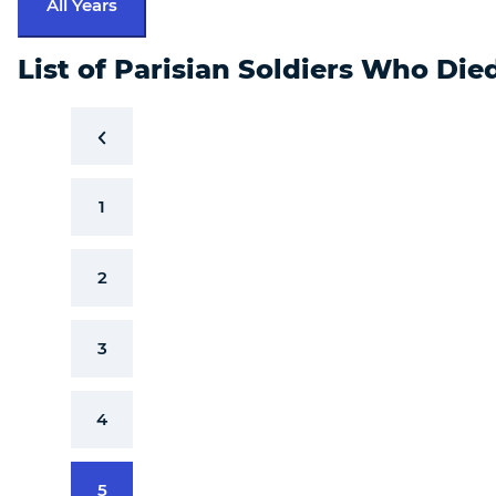
All Years
List of Parisian Soldiers Who Die
1
2
3
4
5