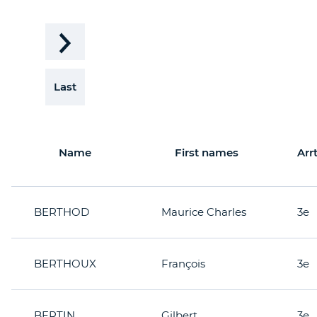
Last
Name
First names
Arr
BERTHOD
Maurice Charles
3e
BERTHOUX
François
3e
BERTIN
Gilbert
3e