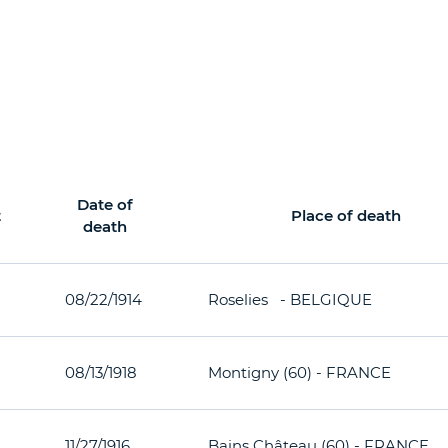
Date of
t
Place of death
death
08/22/1914
Roselies - BELGIQUE
08/13/1918
Montigny (60) - FRANCE
11/27/1916
Bains Château (60) - FRANCE