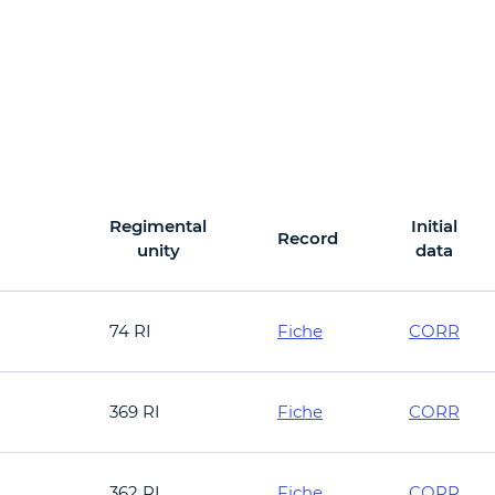
Regimental
Initial
Record
unity
data
74 RI
Fiche
CORR
369 RI
Fiche
CORR
362 RI
Fiche
CORR