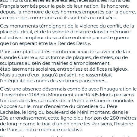
aux morts ont en effet été édifiés, recensant les noms des
Français tombés pour la paix de leur nation. Ils honorent,
depuis, la mémoire de ces hommes emportés par la guerre,
au cœur des communes où ils sont nés ou ont vécu.
Ces monuments témoignent de la violence du conflit, de la
place du deuil, et de la volonté d’inscrire dans la mémoire
collective l’ampleur du sacrifice entraîné par cette guerre
que l’on espérait être la « Der des Ders ».
Paris comptait de très nombreux lieux de souvenir de la «
Grande Guerre », sous forme de plaques, de stèles, ou de
sculptures au sein des mairies d’arrondissement,
établissements scolaires, entreprises et édifices religieux.
Mais aucun d’eux, jusqu’à présent, ne rassemblait
l’intégralité des noms des victimes parisiennes.
C’est une absence désormais comblée avec l’inauguration le
11 novembre 2018 du Monument aux 94 415 Morts parisiens
tombés dans les combats de la Première Guerre mondiale.
Apposé sur le mur d’enceinte du cimetière du Père
Lachaise, le long du boulevard de Ménilmontant, dans le
20e arrondissement, cette ligne bleu horizon de 280 mètres
de long incarne le trait d’union entre les Parisiens, l’histoire
de Paris et notre mémoire collective.